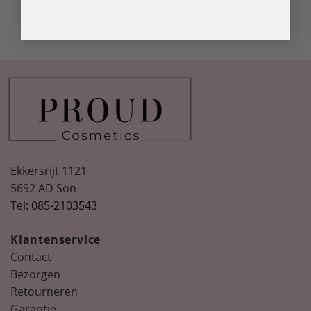
Ekkersrijt 1121
5692 AD Son
Tel:
085-2103543
Klantenservice
Contact
Bezorgen
Retourneren
Garantie