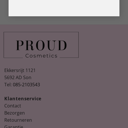
Ekkersrijt 1121
5692 AD Son
Tel:
085-2103543
Klantenservice
Contact
Bezorgen
Retourneren
Garantie