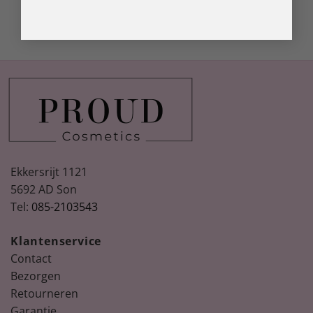
Ekkersrijt 1121
5692 AD Son
Tel:
085-2103543
Klantenservice
Contact
Bezorgen
Retourneren
Garantie