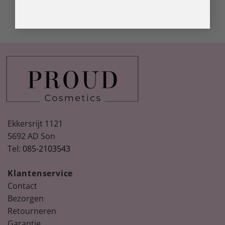
Ekkersrijt 1121
5692 AD Son
Tel:
085-2103543
Klantenservice
Contact
Bezorgen
Retourneren
Garantie