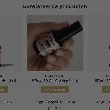
Gerelateerde producten
TEM
B GEL SYSTEM
B 
okie 14 ml
BFlex LED Gel Creamy 14 ml
BFlex LE
DER
LEES VERDER
LE
eer
voor
Login
/
registreer
voor
Login
/
.
prijzen.