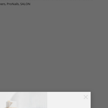
ners
,
ProNails
,
SALON
×