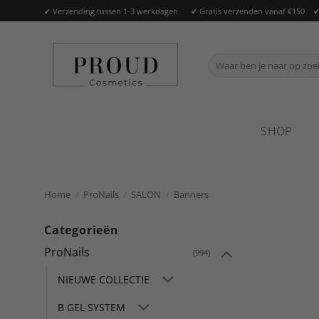
Ga
✔ Verzending tussen 1-3 werkdagen ✔ Gratis verzenden vanaf €150 ✔ O
naar
inhoud
Zoeken
naar:
SHOP
Home
/
ProNails
/
SALON
/
Banners
Categorieën
ProNails
(994)
NIEUWE COLLECTIE
B GEL SYSTEM