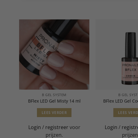
B GEL SYSTEM
B GEL SYS
 ml
BFlex LED Gel Misty 14 ml
BFlex LED Gel Co
LEES VERDER
LEES VER
or
Login
/
registreer
voor
Login
/
registr
prijzen.
prijzen