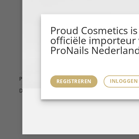
Salon Tools
Salon Marketing Tools
Posters
Proud Cosmetics is
Banners
officiële importeur
Booklets, Leaflets & Magazines
ProNails Nederland
Displays
E-LEARNINGS
Promotions
(4)
INLOGGEN
REGISTREREN
Diversen
(1)