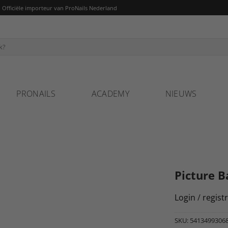
fficiële importeur van ProNails Nederland
PRONAILS
ACADEMY
NIEUWS
Picture 
Login
/
regist
SKU:
5413499306