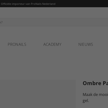
fficiële importeur van ProNails Nederland
PRONAILS
ACADEMY
NIEUWS
Ombre Pa
Maak de mooi
gel.