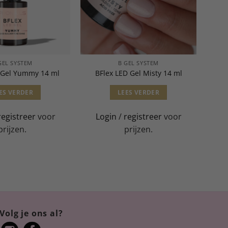
GEL SYSTEM
B GEL SYSTEM
 Gel Yummy 14 ml
BFlex LED Gel Misty 14 ml
ES VERDER
LEES VERDER
registreer
voor
Login
/
registreer
voor
prijzen.
prijzen.
Volg je ons al?