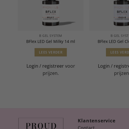
B GEL SYSTEM
B GEL SYS
 ml
BFlex LED Gel Milky 14 ml
BFlex LED Gel Cl
LEES VERDER
LEES VER
or
Login
/
registreer
voor
Login
/
registr
prijzen.
prijzen
Klantenservice
Contact