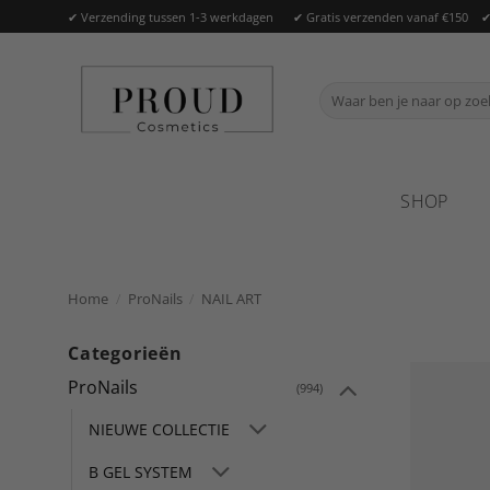
Ga
✔ Verzending tussen 1-3 werkdagen ✔ Gratis verzenden vanaf €150 ✔ O
naar
inhoud
Zoeken
naar:
SHOP
Home
/
ProNails
/
NAIL ART
Categorieën
ProNails
(994)
NIEUWE COLLECTIE
B GEL SYSTEM