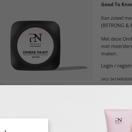
Good To Kn
Kan zowel met
(BSTRONG & B
Met deze Ombr
met meerdere
maken.
Login
/
regist
SKU:
5413499300
Categorieën:
NAI