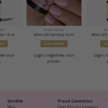
TEM
B GEL SYSTEM
B 
ear 14 ml
BFlex LED Gel Rosy 14 ml
BFlex LED
DER
LEES VERDER
LE
eer
voor
Login
/
registreer
voor
Login
/
.
prijzen.
Ontdek
Proud Cosmetics
Blog
Over Proud Cosmetics