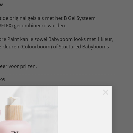
ow
 de original gels als met het B Gel Systeem
FLEX) gecombineerd worden.
e Paint kan je zowel Babyboom looks met 1 kleur,
 kleuren (Colourboom) of Stuctured Babybooms
reer
voor prijzen.
905
×
L ART
,
ProNails