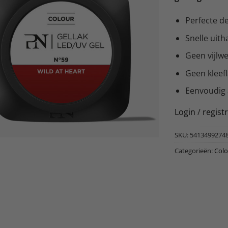
Perfecte de
Snelle uith
Geen vijlw
Geen kleef
Eenvoudig
Login
/
regist
SKU:
5413499274
Categorieën:
Colo