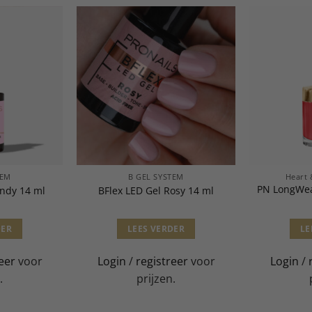
TEM
B GEL SYSTEM
Heart 
PN LongWea
andy 14 ml
BFlex LED Gel Rosy 14 ml
DER
LEES VERDER
LE
eer
voor
Login
/
registreer
voor
Login
/
.
prijzen.