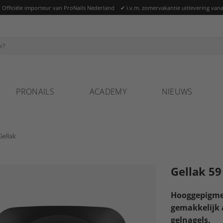
ficiële importeur van ProNails Nederland ✔ i.v.m. zomervakantie uitlevering vana
PRONAILS
ACADEMY
NIEUWS
Gellak
Gellak 59
Hooggepigmen
gemakkelijk 
gelnagels.