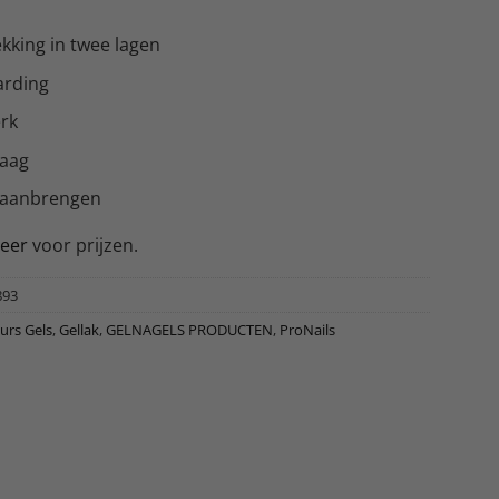
kking in twee lagen
arding
erk
laag
 aanbrengen
reer
voor prijzen.
893
urs Gels
,
Gellak
,
GELNAGELS PRODUCTEN
,
ProNails