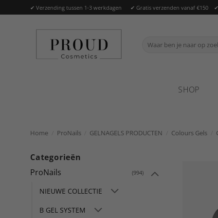
Ga
✔ Verzending tussen 1-3 werkdagen ✔ Gratis verzenden vanaf €150 ✔ Of
naar
inhoud
Zoeken
naar:
SHOP
Home
/
ProNails
/
GELNAGELS PRODUCTEN
/
Colours Gels
/
Categorieën
ProNails
(994)
NIEUWE COLLECTIE
B GEL SYSTEM