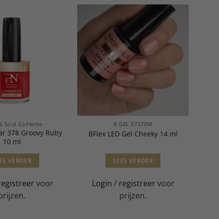
& Soul Collectie
B GEL SYSTEM
r 378 Groovy Ruby
BFlex LED Gel Cheeky 14 ml
10 ml
ES VERDER
LEES VERDER
registreer
voor
Login
/
registreer
voor
prijzen.
prijzen.