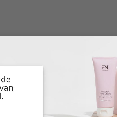
 de
 van
.