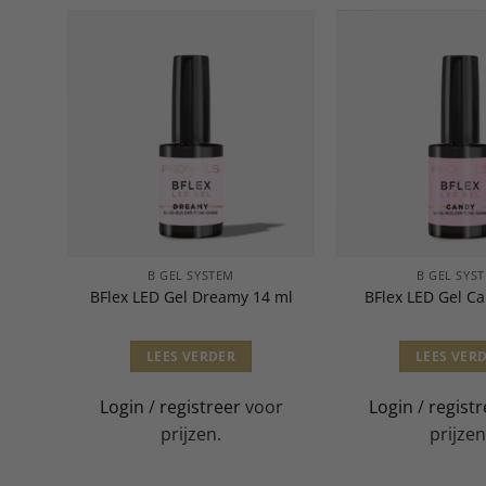
B GEL SYSTEM
B GEL SYS
 ml
BFlex LED Gel Dreamy 14 ml
BFlex LED Gel C
LEES VERDER
LEES VER
or
Login
/
registreer
voor
Login
/
registr
prijzen.
prijzen