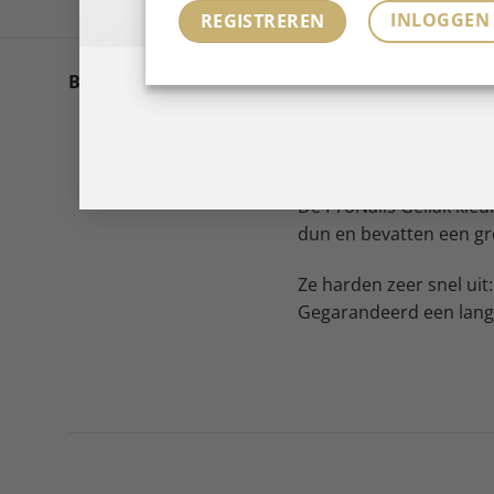
INLOGGEN
REGISTREREN
Het leven draait om kle
Beschrijving
Gellak staat voor een p
gewoon moet hebben.
De ProNails Gellak kleu
dun en bevatten een gr
Ze harden zeer snel uit:
Gegarandeerd een langh