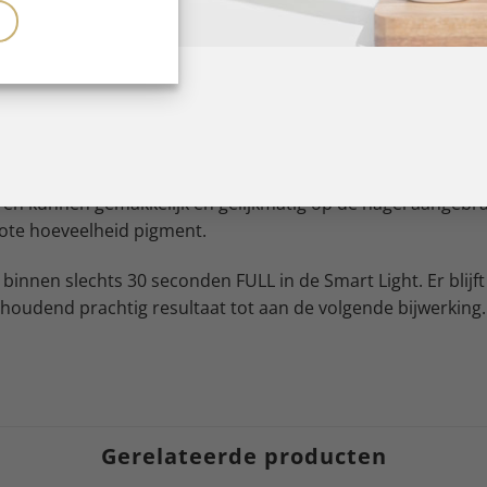
ur! En als het om nagels gaat, moet de kleur gewoon onberisp
erfecte dekking, snel en eenvoudig aanbrengen en is verkrij
ren kunnen gemakkelijk en gelijkmatig op de nagel aangebra
ote hoeveelheid pigment.
 binnen slechts 30 seconden FULL in de Smart Light. Er blijft
oudend prachtig resultaat tot aan de volgende bijwerking.
Gerelateerde producten