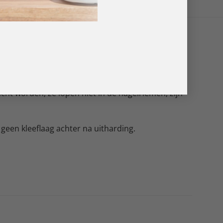
elijk zijn!
gbaar in meer dan 200 trendy kleuren die je
cht worden, ze lopen niet in de nagelriemen, zijn
 geen kleeflaag achter na uitharding.