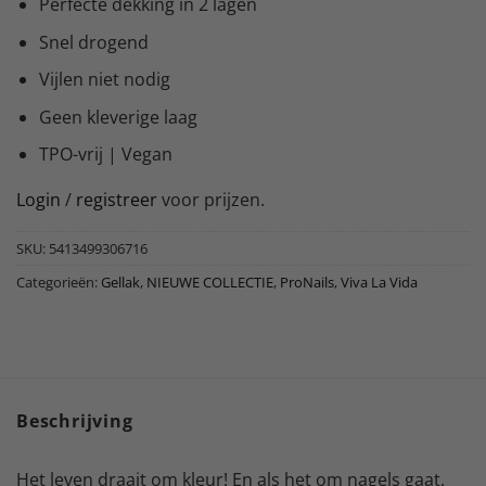
Perfecte dekking in 2 lagen
Snel drogend
Vijlen niet nodig
Geen kleverige laag
TPO-vrij | Vegan
Login
/
registreer
voor prijzen.
SKU:
5413499306716
Categorieën:
Gellak
,
NIEUWE COLLECTIE
,
ProNails
,
Viva La Vida
Beschrijving
Het leven draait om kleur! En als het om nagels gaat,