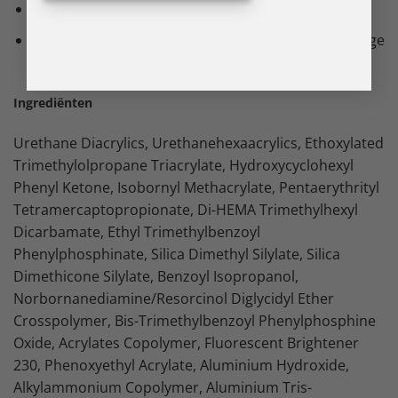
Het is niet nodig om de sticky layer te verwijderen
Bescherm met je favoriete gloss voor een langdurige
kleur en glans
Ingrediënten
Urethane Diacrylics, Urethanehexaacrylics, Ethoxylated
Trimethylolpropane Triacrylate, Hydroxycyclohexyl
Phenyl Ketone, Isobornyl Methacrylate, Pentaerythrityl
Tetramercaptopropionate, Di-HEMA Trimethylhexyl
Dicarbamate, Ethyl Trimethylbenzoyl
Phenylphosphinate, Silica Dimethyl Silylate, Silica
Dimethicone Silylate, Benzoyl Isopropanol,
Norbornanediamine/Resorcinol Diglycidyl Ether
Crosspolymer, Bis-Trimethylbenzoyl Phenylphosphine
Oxide, Acrylates Copolymer, Fluorescent Brightener
230, Phenoxyethyl Acrylate, Aluminium Hydroxide,
Alkylammonium Copolymer, Aluminium Tris-