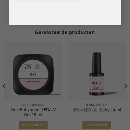
Gerelateerde producten
All-in one gels
B GEL SYSTEM
One Babyboom LED/UV
BFlex LED Gel Baby 14 ml
Gel 15 ml
LEES VERDER
LEES VERDER