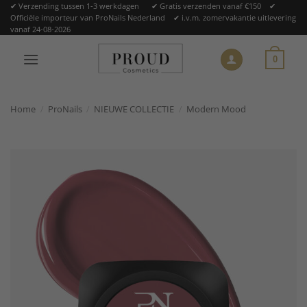
Ga
✔ Verzending tussen 1-3 werkdagen ✔ Gratis verzenden vanaf €150 ✔
Officiële importeur van ProNails Nederland ✔ i.v.m. zomervakantie uitlevering
naar
vanaf 24-08-2026
inhoud
0
Home
/
ProNails
/
NIEUWE COLLECTIE
/
Modern Mood