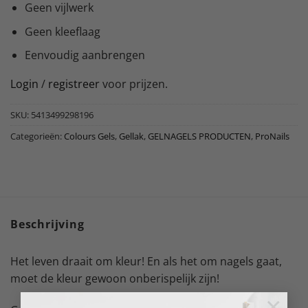
Geen vijlwerk
Geen kleeflaag
Eenvoudig aanbrengen
Login
/
registreer
voor prijzen.
SKU:
5413499298196
Categorieën:
Colours Gels
,
Gellak
,
GELNAGELS PRODUCTEN
,
ProNails
Beschrijving
Het leven draait om kleur! En als het om nagels gaat,
moet de kleur gewoon onberispelijk zijn!
×