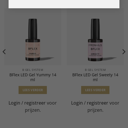
B GEL SYSTEM
B GEL SYSTEM
BFlex LED Gel Yummy 14
BFlex LED Gel Sweety 14
ml
ml
LEES VERDER
LEES VERDER
Login
/
registreer
voor
Login
/
registreer
voor
prijzen.
prijzen.