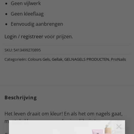
Geen vijlwerk
Geen kleeflaag
Eenvoudig aanbrengen
Login
/
registreer
voor prijzen.
SKU:
5413499270895
Categorieën:
Colours Gels
,
Gellak
,
GELNAGELS PRODUCTEN
,
ProNails
Beschrijving
Het leven draait om kleur! En als het om nagels gaat,
moet de kleur gewoon onberispelijk zijn!
×