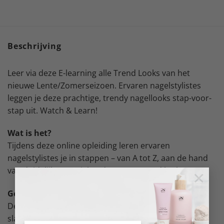
Beschrijving
Leer via deze E-learning alle Trend Looks van het
nieuwe Lente/Zomerseizoen. Ervaren nagelstylistes
leggen je deze prachtige, trendy nagellooks stap-voor-
stap uit. Watch & Learn!
Wat is het?
Tijdens deze online opleiding leren ervaren
nagelstylistes je in stappen – van A tot Z, aan de hand
van duidelijke tutorials – deze SS21 trend looks aan.
×
Good To Know
Deze e-learning is voor iedereen die creatief aan de
slag wilt gaan & wilt experimenteren met SS21 looks!