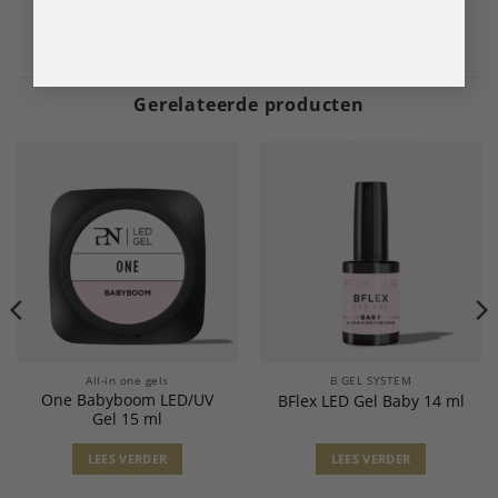
Gerelateerde producten
All-in one gels
B GEL SYSTEM
One Babyboom LED/UV
BFlex LED Gel Baby 14 ml
Gel 15 ml
LEES VERDER
LEES VERDER