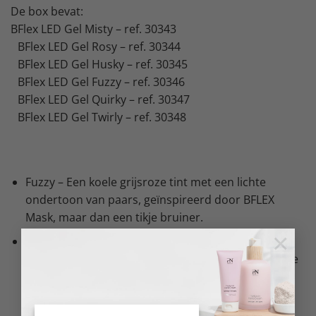
De box bevat:
BFlex LED Gel Misty – ref. 30343
BFlex LED Gel Rosy – ref. 30344
BFlex LED Gel Husky – ref. 30345
BFlex LED Gel Fuzzy – ref. 30346
BFlex LED Gel Quirky – ref. 30347
BFlex LED Gel Twirly – ref. 30348
Fuzzy – Een koele grijsroze tint met een lichte
ondertoon van paars, geïnspireerd door BFLEX
Mask, maar dan een tikje bruiner.
×
Husky – Een crèmetint met een verfrissende koele
ondertoon, alsof het de ijzige lucht van een heldere
hemel vangt. Deze kleur omarmt het contrast van
warmte en frisheid, wat zorgt voor een unieke,
zachte uitstraling.