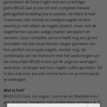
garandeert de Smart Light ook een prachtige
glans.BFLEX laat je toe om een compleet nieuwe
gelnagelbehandeling toe te passen, de Natural Nail
Treatment, een trendy en veelgevraagde service
waarbij je niet alleen de nagels plaatst, maar ook de
nagelriemen op een veilige manier verwijdert en
verwent. Deze complete service heeft nog een groot
voordeel: het laat jouw klanten langer genieten van
hun perfect verzorgde nagels, sterker nog, de
combinatie van de manicure met het aanbrengen van
de natuurlijke BFLEX tinten zal de uitgroei vertragen
waardoor ze langer van hun nagels zullen genieten. Dit
is dus ook voor jou een mooie kans om je serviceprijs
te verhogen!
Wat is het?
BFLEX LED Gels zijn vegan, zuurvrije en flexibele 4-in-1
gels (basisgel, bouwgel, natuurlijke kleur en glans in 1)