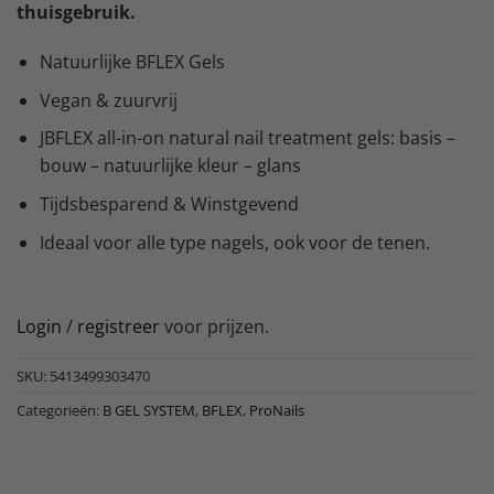
thuisgebruik.
Natuurlijke BFLEX Gels
Vegan & zuurvrij
JBFLEX all-in-on natural nail treatment gels: basis –
bouw – natuurlijke kleur – glans
Tijdsbesparend & Winstgevend
Ideaal voor alle type nagels, ook voor de tenen.
Login
/
registreer
voor prijzen.
SKU:
5413499303470
Categorieën:
B GEL SYSTEM
,
BFLEX
,
ProNails