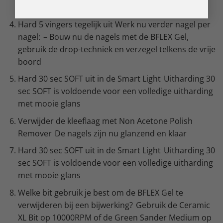
verzegel de vrije boord.
Hard 5 vingers tegelijk uit Werk nu verder nagel per
nagel: – Bouw nu de nagels met de BFLEX Gel,
gebruik de drop-techniek en verzegel telkens de vrije
boord
Hard 30 sec SOFT uit in de Smart Light Uitharding 30
sec SOFT is voldoende voor een volledige uitharding
met mooie glans
Verwijder de kleeflaag met Non Acetone Polish
Remover De nagels zijn nu glanzend en klaar
Hard 30 sec SOFT uit in de Smart Light Uitharding 30
sec SOFT is voldoende voor een volledige uitharding
met mooie glans
Welke bit gebruik je best om de BFLEX Gel te
verwijderen bij een bijwerking? Gebruik de Ceramic
XL Bit op 10000RPM of de Green Sander Medium op