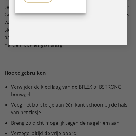
te gebruiken met BCOLOUR is BFLEX of BSTRONG Clear.
Gebruik gewoon hetzelfde flesje BFLEX of BSTRONG als
waarmee je de nagel hebt opgebouwd. Zo kan je met
slechts één flesje en BCOLOUR werken. Denk er altijd
aan om je BFLEX of BSTRONG in 30 sec SOFT uit te
harden, ook als glanslaag.
Hoe te gebruiken
Verwijder de kleeflaag van de BFLEX of BSTRONG
bouwgel
Veeg het borsteltje aan één kant schoon bij de hals
van het flesje
Breng zo dicht mogelijk tegen de nagelriem aan
Verzegel altijd de vrije boord