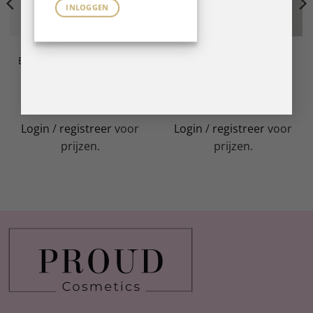
INLOGGEN
B GEL SYSTEM
B GEL SYSTEM
BFlex LED Gel Cheeky 14
BFlex LED Gel Classy 14 ml
ml
LEES VERDER
LEES VERDER
Login
/
registreer
voor
Login
/
registreer
voor
prijzen.
prijzen.