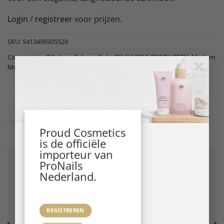
Login
/
registreer
voor prijzen.
SKU:
5413499305528
Categorieën:
BColour
,
Colours Gels
,
GELNAGELS PRODUCTEN
,
Modern
×
Mood
,
NIEUWE COLLECTIE
,
ProNails
Proud Cosmetics
Gerelateerde producten
is de officiële
importeur van
ProNails
Nederland.
REGISTREREN