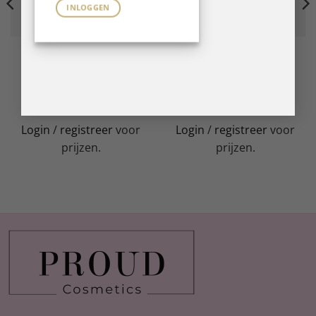
INLOGGEN
B GEL SYSTEM
B GEL SYSTEM
BFlex LED Gel Sweety 14
BFlex LED Gel Berry 14 ml
ml
LEES VERDER
LEES VERDER
Login
/
registreer
voor
Login
/
registreer
voor
prijzen.
prijzen.