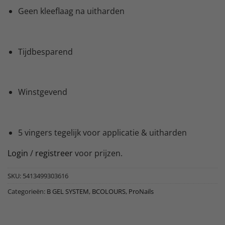
Geen kleeflaag na uitharden
Tijdbesparend
Winstgevend
5 vingers tegelijk voor applicatie & uitharden
Login
/
registreer
voor prijzen.
SKU:
5413499303616
Categorieën:
B GEL SYSTEM
,
BCOLOURS
,
ProNails