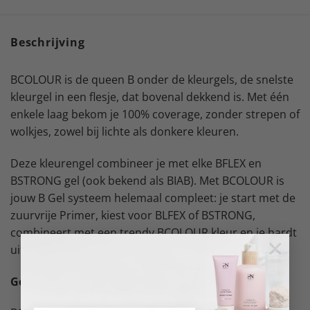
Beschrijving
BCOLOUR is de queen B onder de kleurgels, de snelste
kleurgel in een flesje, dat bovenal dekkend is. Met één
enkele laag bekom je 100% coverage, zonder strepen of
wolkjes, zowel bij lichte als donkere kleuren.
Deze kleurengel combineer je met elke BFLEX en
BSTRONG gel (ook bekend als BIAB). Met BCOLOUR is
jouw B Gel systeem helemaal compleet: je start met de
zuurvrije Primer, kiest voor BLFEX of BSTRONG,
combineert met een trendy BCOLOUR kleur en je hardt
×
uit in de Smart Light voor een WAUW glans.
Good To Know