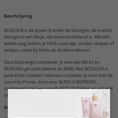
Beschrijving
BCOLOUR is de queen B onder de kleurgels, de snelste
kleurgel in een flesje, dat bovenal dekkend is. Met één
enkele laag bekom je 100% coverage, zonder strepen of
wolkjes, zowel bij lichte als donkere kleuren.
Deze kleurengel combineer je met elke BFLEX en
BSTRONG gel (ook bekend als BIAB). Met BCOLOUR is
jouw B Gel systeem helemaal compleet: je start met de
zuurvrije Primer, kiest voor BLFEX of BSTRONG,
combineert met een trendy BCOLOUR kleur en je hardt
×
uit in de Smart Light voor een WAUW glans.
Good To Know