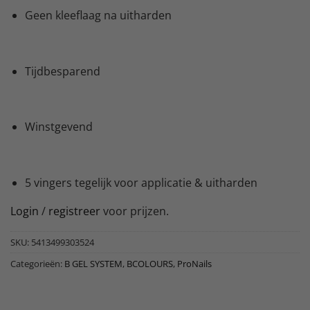
Geen kleeflaag na uitharden
Tijdbesparend
Winstgevend
5 vingers tegelijk voor applicatie & uitharden
Login
/
registreer
voor prijzen.
SKU:
5413499303524
Categorieën:
B GEL SYSTEM
,
BCOLOURS
,
ProNails