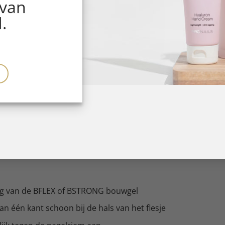
 van
eer je met elke BFLEX en BSTRONG gel (ook bekend als BIA
.
de zuurvrije Primer, kiest voor BLFEX of BSTRONG, combinee
en WAUW glans.
epigmenteerde kleurgel die in een dun laagjes moet worde
or het opbouwen van de nagels. De meest geschikte gloss
 gewoon hetzelfde flesje BFLEX of BSTRONG als waarmee je
erken. Denk er altijd aan om je BFLEX of BSTRONG in 30 sec 
aag van de BFLEX of BSTRONG bouwgel
an één kant schoon bij de hals van het flesje