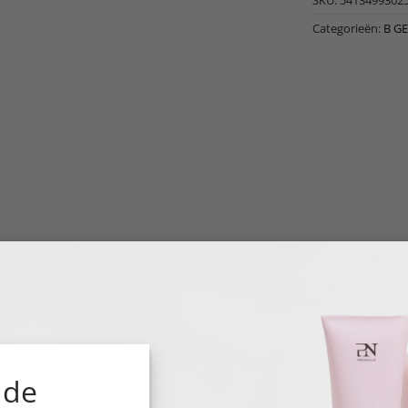
SKU:
5413499302
Categorieën:
B G
nder de kleurgels, de snelste kleurgel in een flesje, dat b
 de
trepen of wolkjes, zowel bij lichte als donkere kleuren.