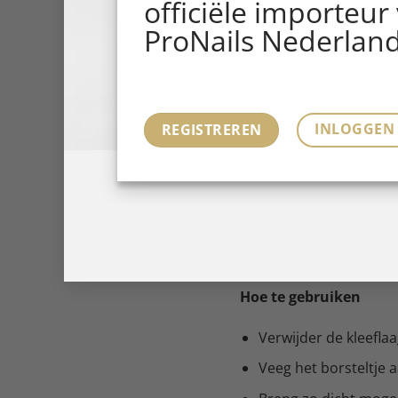
officiële importeur
Deze kleurengel combin
ProNails Nederland
compleet: je start met 
de Smart Light voor e
Good To Know
INLOGGEN
REGISTREREN
BCOLOUR is een ultra-g
daarom niet bedoeld vo
BSTRONG Clear. Gebruik
één flesje en BCOLOUR w
Hoe te gebruiken
Verwijder de kleefl
Veeg het borsteltje a