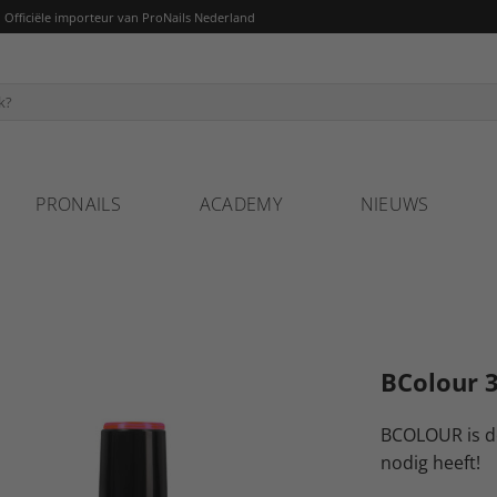
fficiële importeur van ProNails Nederland
PRONAILS
ACADEMY
NIEUWS
BColour 
BCOLOUR is de 
nodig heeft!