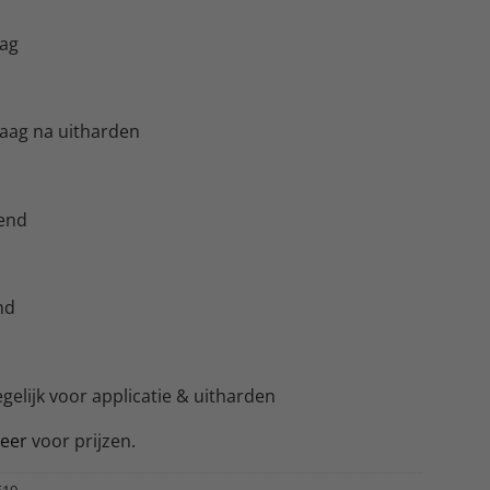
aag
laag na uitharden
end
nd
egelijk voor applicatie & uitharden
reer
voor prijzen.