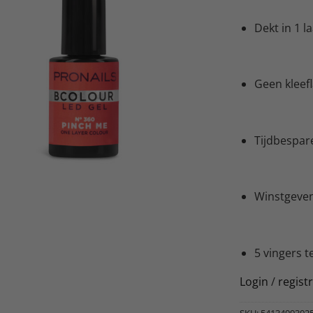
Dekt in 1 l
Geen kleef
Tijdbespar
Winstgeve
5 vingers t
Login
/
regist