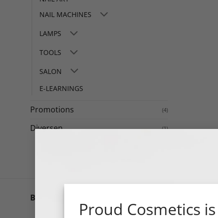
NAIL MACHINES
LAMPS
TOOLS
SALON
E-LEARNINGS
Promotions
(4)
Diversen
(1)
BCOLOUR is de queen B o
Beschrijving
Proud Cosmetics is
100% coverage, zonder s