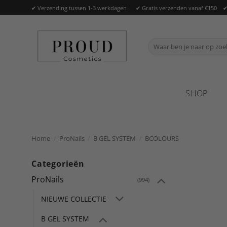
Ga
✔ Verzending tussen 1-3 werkdagen ✔ Gratis verzenden vanaf €150 ✔ O
naar
inhoud
Zoeken
naar:
SHOP
Home
/
ProNails
/
B GEL SYSTEM
/
BCOLOURS
Categorieën
ProNails
(994)
NIEUWE COLLECTIE
B GEL SYSTEM