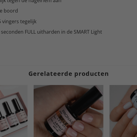
ijk tegen de nagelriem aan
ije boord
vingers tegelijk
0 seconden FULL uitharden in de SMART Light
Gerelateerde producten