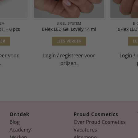
TEM
B GEL SYSTEM
B 
 II – 6 pcs
BFlex LED Gel Lovely 14 ml
BFlex LED
DER
LEES VERDER
LE
eer
voor
Login
/
registreer
voor
Login
/
.
prijzen.
Ontdek
Proud Cosmetics
Blog
Over Proud Cosmetics
Academy
Vacatures
Merken
Algemene