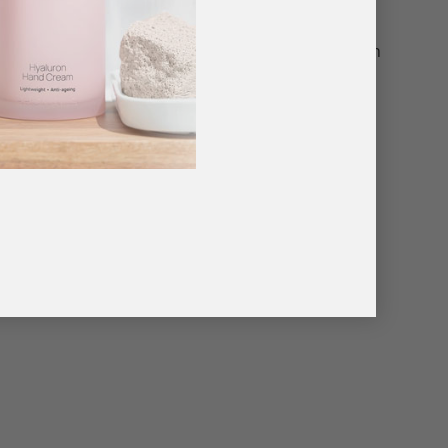
B). Met BCOLOUR is jouw B Gel systeem helemaal
rt met een trendy BCOLOUR kleur en je hardt uit in
n aangebracht om goed te kunnen uitharden en is
 om te gebruiken met BCOLOUR is BFLEX of
 de nagel hebt opgebouwd. Zo kan je met slechts
SOFT uit te harden, ook als glanslaag.