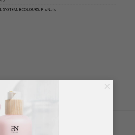
510
EL SYSTEM
,
BCOLOURS
,
ProNails
×
ovenal dekkend is. Met één enkele laag bekom je