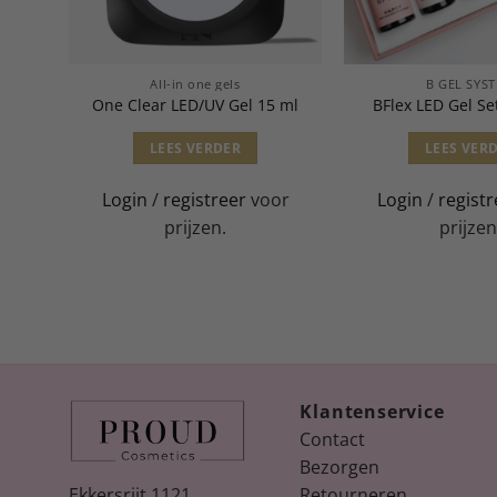
All-in one gels
B GEL SYS
ml
One Clear LED/UV Gel 15 ml
BFlex LED Gel Set
LEES VERDER
LEES VER
or
Login
/
registreer
voor
Login
/
registr
prijzen.
prijzen
Klantenservice
Contact
Bezorgen
Ekkersrijt 1121
Retourneren